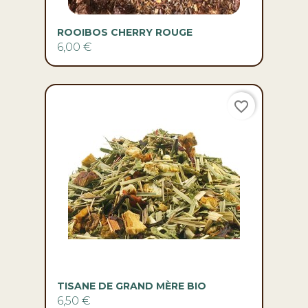
ROOIBOS CHERRY ROUGE
6,00 €
favorite_border
TISANE DE GRAND MÈRE BIO
6,50 €