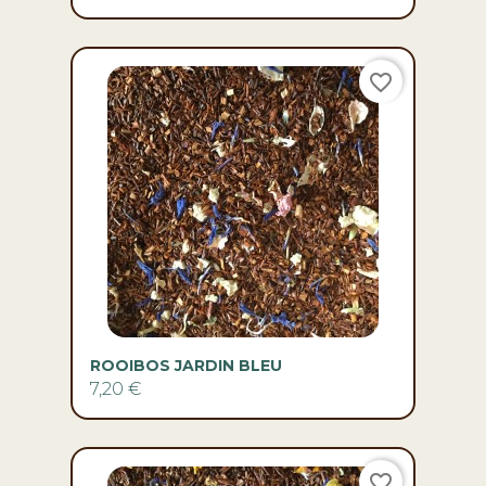
favorite_border
ROOIBOS JARDIN BLEU
7,20 €
favorite_border