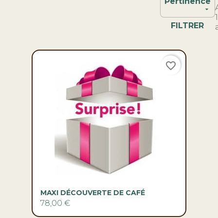
Pertinence

FILTRER
favorite_border
MAXI DÉCOUVERTE DE CAFÉ
78,00 €