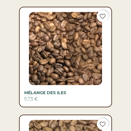
favorite_border
MÉLANGE DES ILES
9,73 €
favorite_border