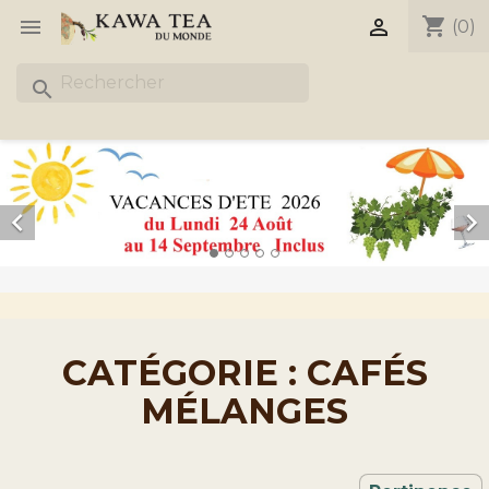
shopping_cart


(0)
search


CATÉGORIE : CAFÉS
MÉLANGES