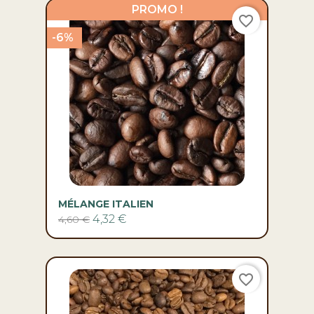
PROMO !
favorite_border
-6%
MÉLANGE ITALIEN
4,32 €
4,60 €
favorite_border