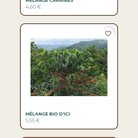
MÉLANGE CARAÏBES
4,60 €
favorite_border
MÉLANGE BIO D'ICI
5,55 €