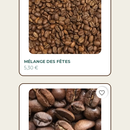
MÉLANGE DES FÊTES
5,30 €
favorite_border