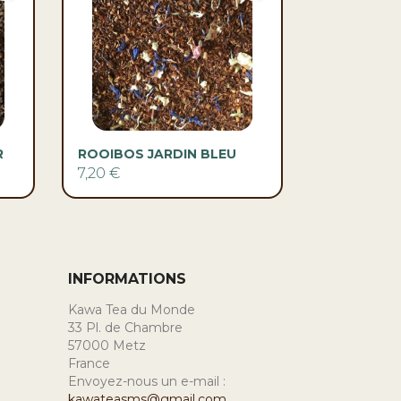

Aperçu rapide
R
ROOIBOS JARDIN BLEU
7,20 €
INFORMATIONS
Kawa Tea du Monde
33 Pl. de Chambre
57000 Metz
France
Envoyez-nous un e-mail :
kawateasms@gmail.com