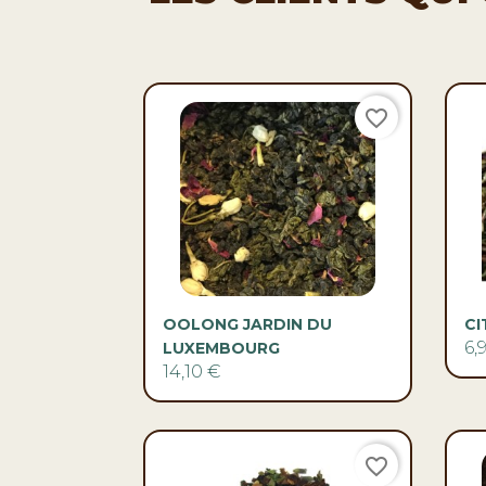
favorite_border

Aperçu rapide
OOLONG JARDIN DU
CI
6,
LUXEMBOURG
14,10 €
favorite_border