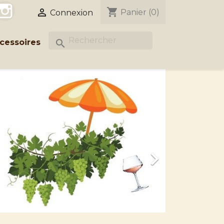
acebook
Instagram
shopping_cart

Panier
(0)
Connexion
cessoires
search
