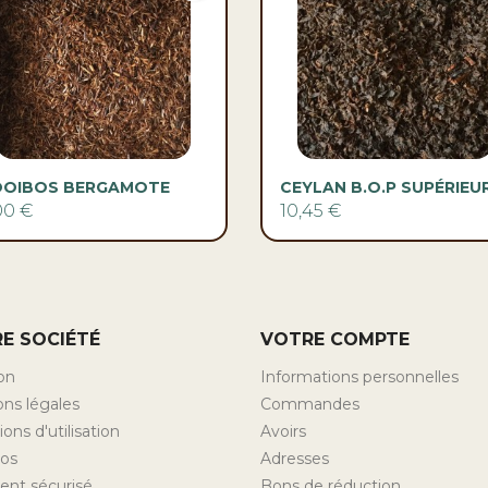


Aperçu rapide
Aperçu rapide
OOIBOS BERGAMOTE
CEYLAN B.O.P SUPÉRIEU
00 €
10,45 €
E SOCIÉTÉ
VOTRE COMPTE
son
Informations personnelles
ns légales
Commandes
ons d'utilisation
Avoirs
pos
Adresses
ent sécurisé
Bons de réduction