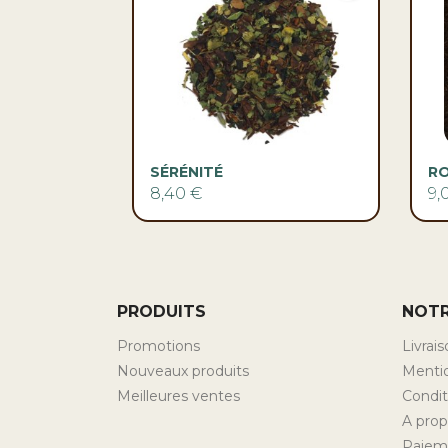

Aperçu rapide
SÉRÉNITÉ
R
8,40 €
9,
PRODUITS
NOTR
Promotions
Livrai
Nouveaux produits
Mentio
Meilleures ventes
Conditi
A pro
Paiem