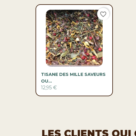
favorite_border

Aperçu rapide
TISANE DES MILLE SAVEURS
OU...
12,95 €
LES CLIENTS QU