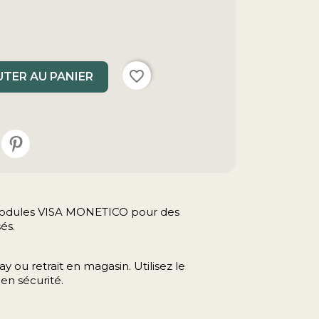
favorite_border
TER AU PANIER
s modules VISA MONETICO pour des
és.
y ou retrait en magasin. Utilisez le
en sécurité.