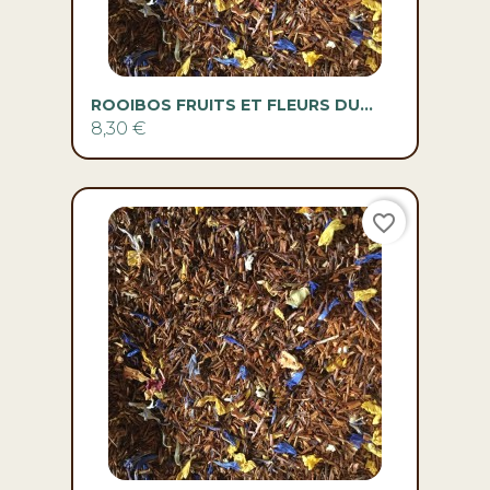
ROOIBOS FRUITS ET FLEURS DU...
8,30 €
favorite_border