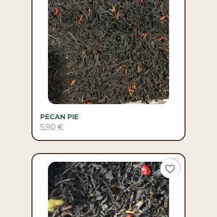
PECAN PIE
5,90 €
favorite_border