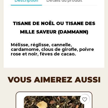
Description
Détails du produit
TISANE DE NOËL OU TISANE DES
MILLE SAVEUR (DAMMANN)
Mélisse, réglisse, cannelle,
cardamome, clous de girofle, poivre
rose et noir, fèves de cacao.
VOUS AIMEREZ AUSSI
favorite_border