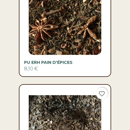
PU ERH PAIN D'ÉPICES
8,10 €
favorite_border