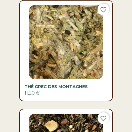
favorite_border
THÉ GREC DES MONTAGNES
11,20 €
favorite_border