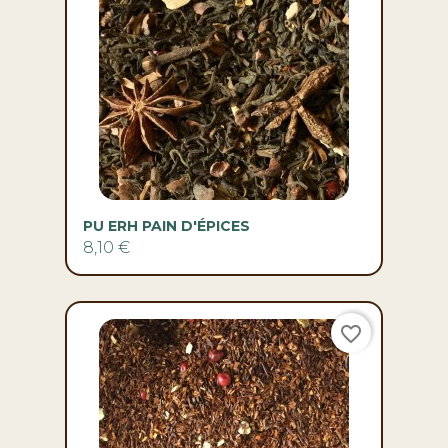
PU ERH PAIN D'ÉPICES
8,10 €
favorite_border