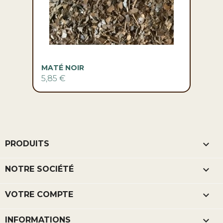
MATÉ NOIR
5,85 €

PRODUITS

NOTRE SOCIÉTÉ

VOTRE COMPTE
keyboard_arrow_down
INFORMATIONS