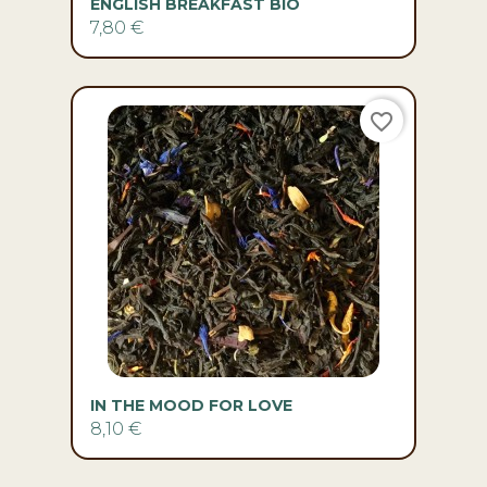
ENGLISH BREAKFAST BIO
7,80 €
favorite_border
IN THE MOOD FOR LOVE
8,10 €