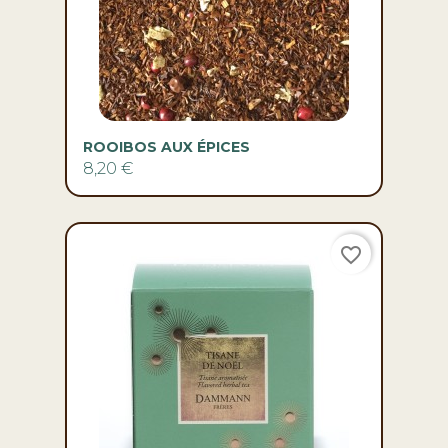
ROOIBOS AUX ÉPICES
8,20 €
favorite_border