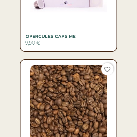
OPERCULES CAPS ME
9,90 €
favorite_border