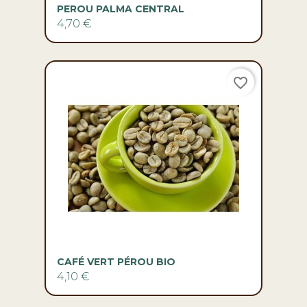
PEROU PALMA CENTRAL
4,70 €
favorite_border
CAFÉ VERT PÉROU BIO
4,10 €