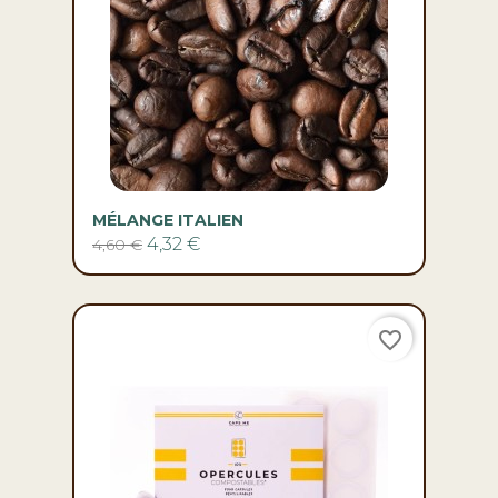
MÉLANGE ITALIEN
4,32 €
4,60 €
favorite_border