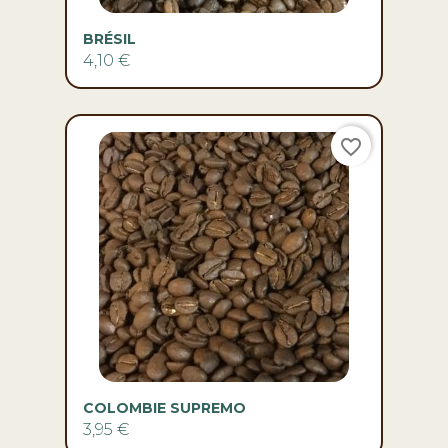
BRÉSIL
4,10 €
favorite_border
COLOMBIE SUPREMO
3,95 €