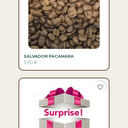
SALVADOR PACAMARA
5,90 €
favorite_border