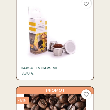
favorite_border
CAPSULES CAPS ME
19,90 €
PROMO !
favorite_border
-6%