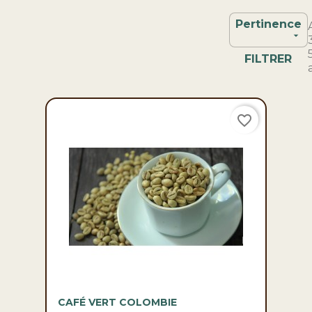
Pertinence

FILTRER
favorite_border
CAFÉ VERT COLOMBIE