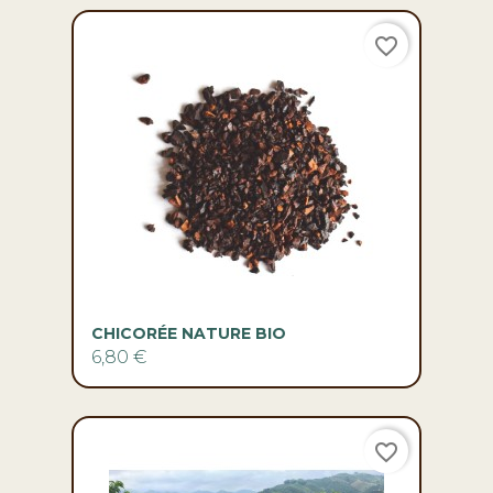
favorite_border
CHICORÉE NATURE BIO
6,80 €
favorite_border