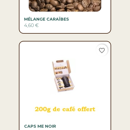
MÉLANGE CARAÏBES
4,60 €
favorite_border
CAPS ME NOIR