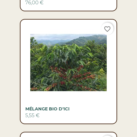
76,00 €
favorite_border
MÉLANGE BIO D'ICI
5,55 €