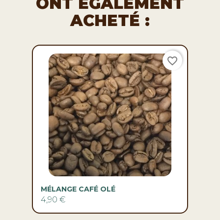
ONT ÉGALEMENT
ACHETÉ :
favorite_border
MÉLANGE CAFÉ OLÉ
4,90 €