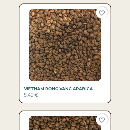
favorite_border
VIETNAM RONG VANG ARABICA
5,45 €
favorite_border