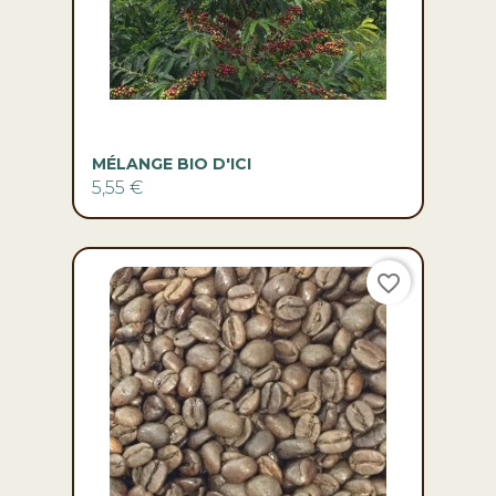
MÉLANGE BIO D'ICI
5,55 €
favorite_border