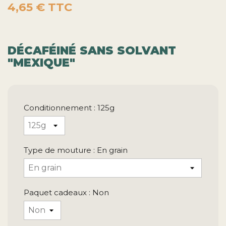
DÉCAFÉINÉ SANS SOLVANT
"MEXIQUE"
Conditionnement : 125g
Type de mouture : En grain
Paquet cadeaux : Non
Quantité

favorite_border
AJOUTER AU PANIER