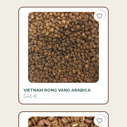
VIETNAM RONG VANG ARABICA
5,45 €
favorite_border