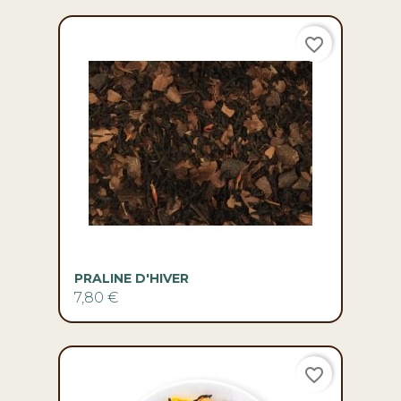
favorite_border
PRALINE D'HIVER
7,80 €
favorite_border