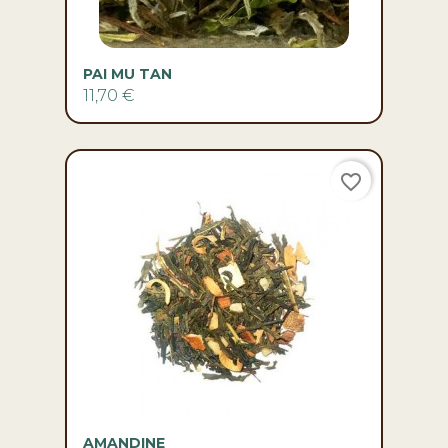
PAI MU TAN
11,70 €
favorite_border
AMANDINE