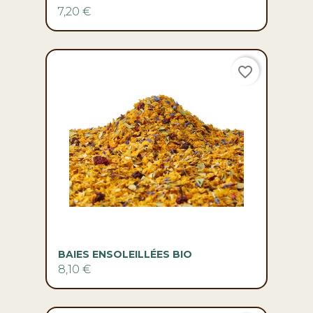
7,20 €
favorite_border
BAIES ENSOLEILLÉES BIO
8,10 €