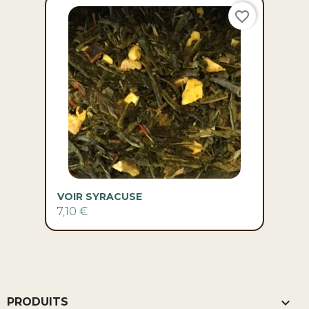
favorite_border
VOIR SYRACUSE
7,10 €

PRODUITS