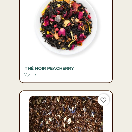
THÉ NOIR PEACHERRY
7,20 €
favorite_border