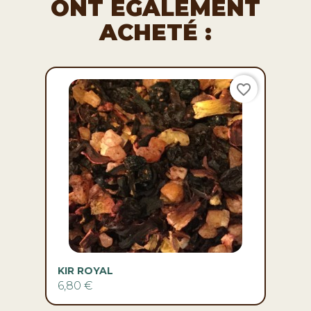
ONT ÉGALEMENT
ACHETÉ :
favorite_border
KIR ROYAL
6,80 €