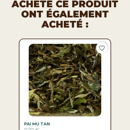
favorite_border
PAI MU TAN
11,70 €
favorite_border