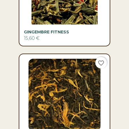
GINGEMBRE FITNESS
15,60 €
favorite_border
MIRABELLE (THÉ DE L'ABBAYE)
8,10 €