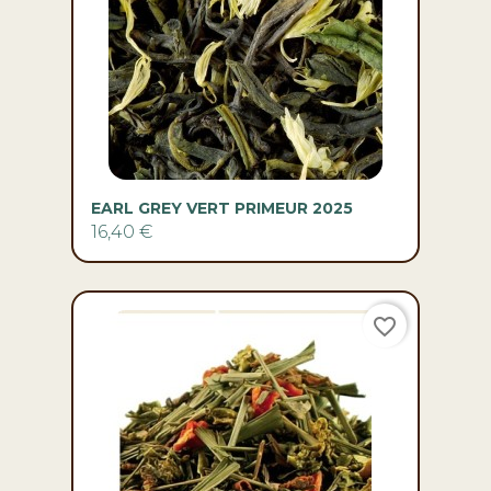
EARL GREY VERT PRIMEUR 2025
16,40 €
favorite_border