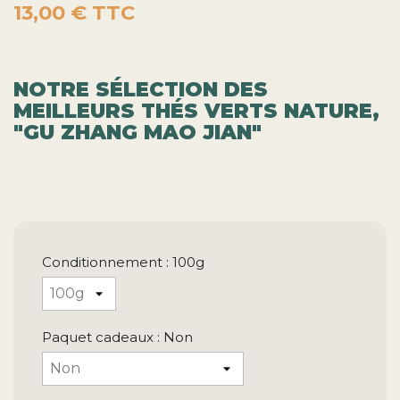
NOTRE SÉLECTION DES
MEILLEURS THÉS VERTS NATURE,
"GU ZHANG MAO JIAN"
Conditionnement : 100g
Paquet cadeaux : Non
Quantité

favorite_border
AJOUTER AU PANIER