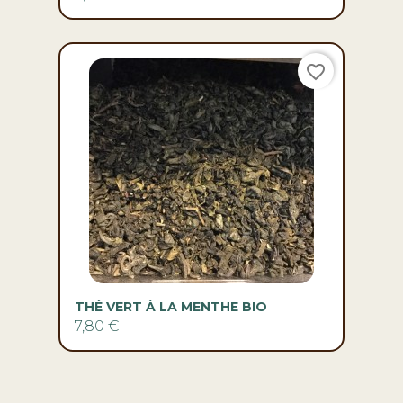
favorite_border
THÉ VERT À LA MENTHE BIO
7,80 €