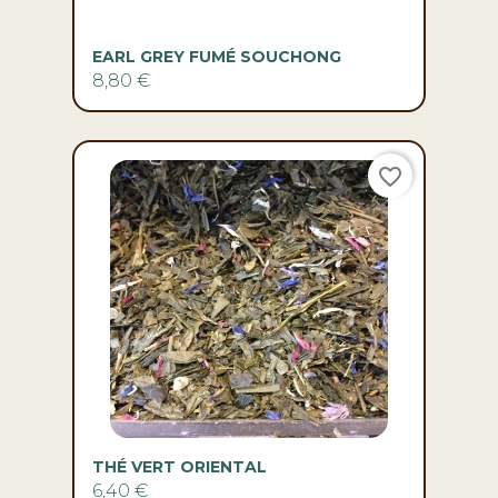
EARL GREY FUMÉ SOUCHONG
8,80 €
favorite_border
THÉ VERT ORIENTAL
6,40 €