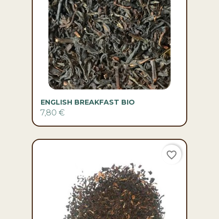
ENGLISH BREAKFAST BIO
7,80 €
favorite_border