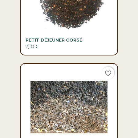
PETIT DÉJEUNER CORSÉ
7,10 €
favorite_border