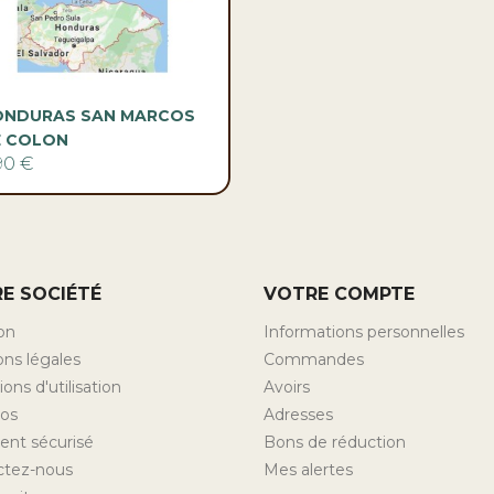

Aperçu rapide
ONDURAS SAN MARCOS
 COLON
90 €
E SOCIÉTÉ
VOTRE COMPTE
son
Informations personnelles
ns légales
Commandes
ons d'utilisation
Avoirs
pos
Adresses
ent sécurisé
Bons de réduction
ctez-nous
Mes alertes