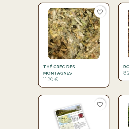
favorite_border

Aperçu rapide
THÉ GREC DES
RO
8,
MONTAGNES
11,20 €
favorite_border