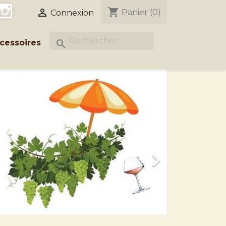
acebook
Instagram
shopping_cart

Panier
(0)
Connexion
cessoires
search
