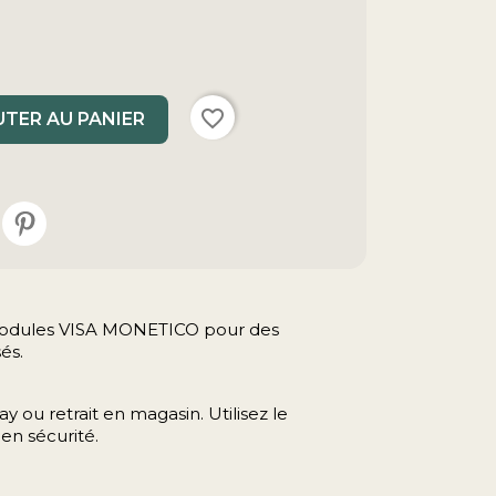
favorite_border
TER AU PANIER
s modules VISA MONETICO pour des
és.
y ou retrait en magasin. Utilisez le
en sécurité.