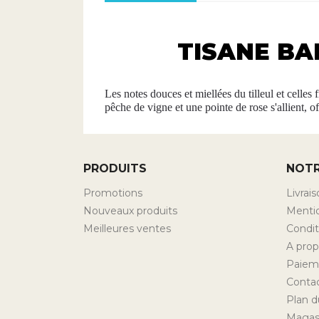
TISANE BA
Les notes douces et miellées du tilleul et celle
pêche de vigne et une pointe de rose s'allient, 
PRODUITS
NOTR
Promotions
Livrai
Nouveaux produits
Mentio
Meilleures ventes
Conditi
A pro
Paiem
Conta
Plan d
Magas