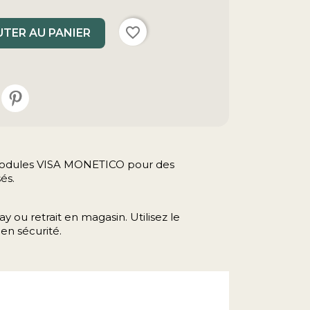
favorite_border
TER AU PANIER
s modules VISA MONETICO pour des
és.
y ou retrait en magasin. Utilisez le
en sécurité.