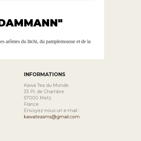
 "DAMMANN"
 les arômes du litchi, du pamplemousse et de la
INFORMATIONS
Kawa Tea du Monde
33 Pl. de Chambre
57000 Metz
France
Envoyez-nous un e-mail :
kawateasms@gmail.com