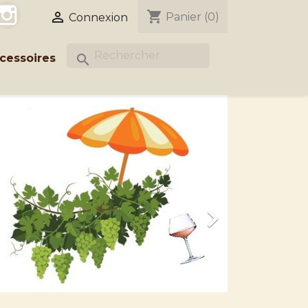
acebook
Instagram
shopping_cart

Panier
(0)
Connexion
cessoires
search
