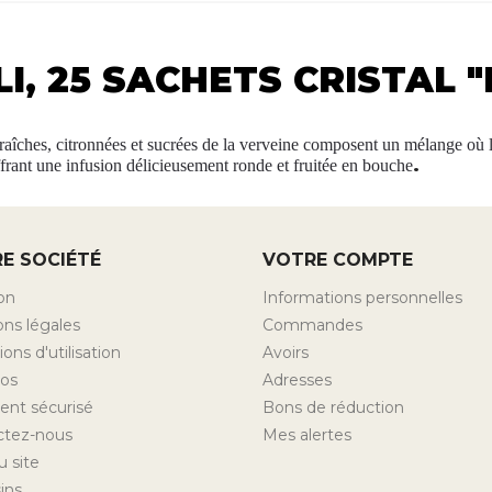
LI, 25 SACHETS CRISTAL
s fraîches, citronnées et sucrées de la verveine composent un mélange où
.
offrant une infusion délicieusement ronde et fruitée en bouche
E SOCIÉTÉ
VOTRE COMPTE
son
Informations personnelles
ns légales
Commandes
ons d'utilisation
Avoirs
pos
Adresses
ent sécurisé
Bons de réduction
ctez-nous
Mes alertes
u site
ins