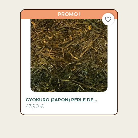
PROMO !
favorite_border
GYOKURO (JAPON) PERLE DE...
43,90 €