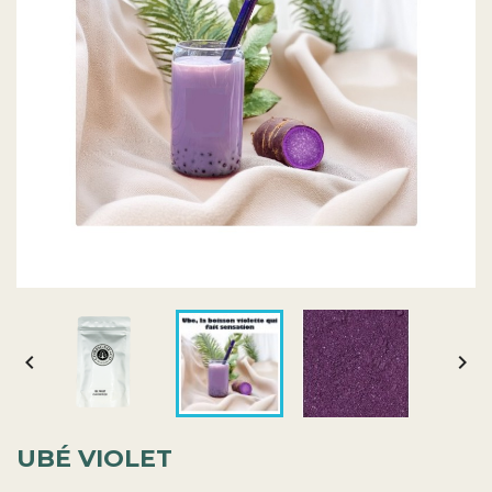


UBÉ VIOLET