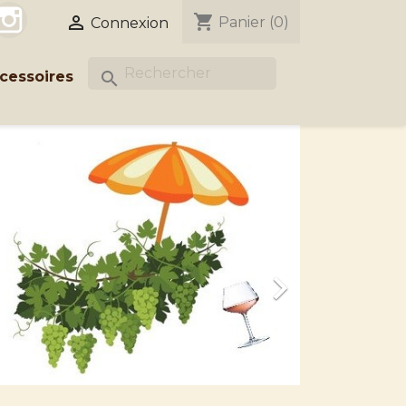
acebook
Instagram
shopping_cart

Panier
(0)
Connexion
cessoires
search
