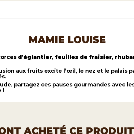
MAMIE LOUISE
corces
d'églantier
,
feuilles de fraisier
,
rhuba
ion aux fruits excite l’œil, le nez et le palais 
és.
ude, partagez ces pauses gourmandes avec les p
 !
I ONT ACHETÉ CE PRODUI