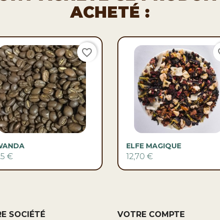
ACHETÉ :
favorite_border
fav


Aperçu rapide
Aperçu rapide
WANDA
ELFE MAGIQUE
25 €
12,70 €
E SOCIÉTÉ
VOTRE COMPTE