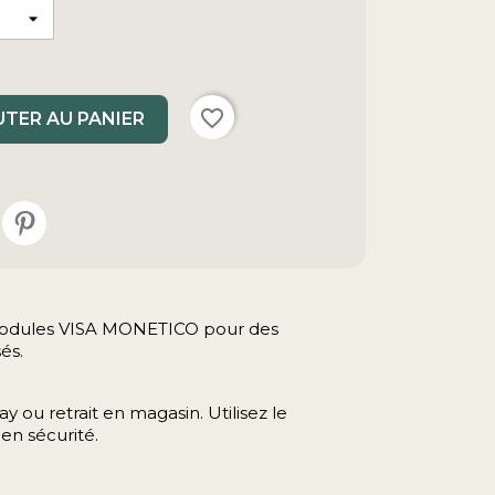
favorite_border
TER AU PANIER
s modules VISA MONETICO pour des
és.
y ou retrait en magasin. Utilisez le
en sécurité.