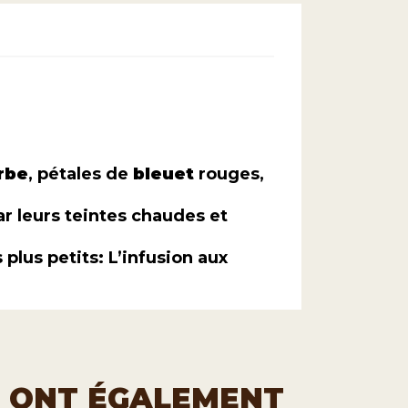
rbe
, pétales de
bleuet
rouges,
par leurs teintes chaudes et
lus petits: L’infusion aux
T ONT ÉGALEMENT