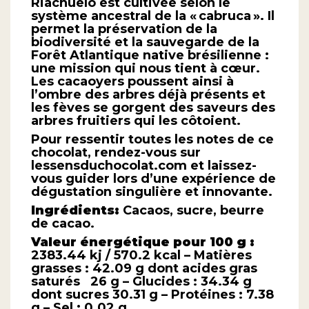
Riachuelo est cultivée selon le
système ancestral de la « cabruca ». Il
permet la préservation de la
biodiversité et la sauvegarde de la
Forêt Atlantique native brésilienne :
une mission qui nous tient à cœur.
Les cacaoyers poussent ainsi à
l’ombre des arbres déjà présents et
les fèves se gorgent des saveurs des
arbres fruitiers qui les côtoient.
Pour ressentir toutes les notes de ce
chocolat, rendez-vous sur
lessensduchocolat.com et laissez-
vous guider lors d’une expérience de
dégustation singulière et innovante.
Ingrédients:
Cacaos, sucre, beurre
de cacao.
Valeur énergétique pour 100 g :
2383.44 kj / 570.2 kcal – Matières
grasses : 42.09 g dont acides gras
saturés 26 g – Glucides : 34.34 g
dont sucres 30.31 g – Protéines : 7.38
g – Sel : 0.02 g