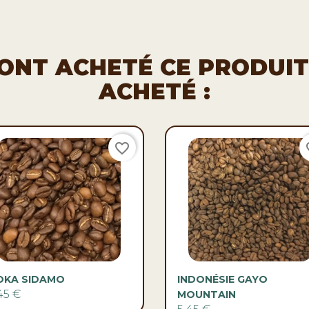
I ONT ACHETÉ CE PRODUI
ACHETÉ :
favorite_border
fav


Aperçu rapide
Aperçu rapide
OKA SIDAMO
INDONÉSIE GAYO
45 €
MOUNTAIN