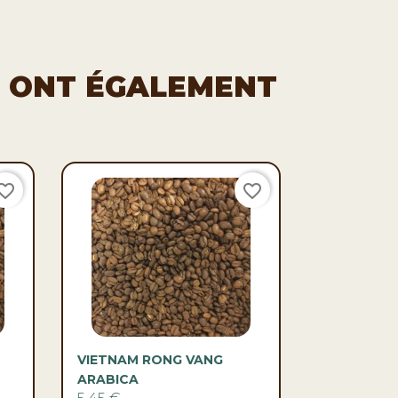
T ONT ÉGALEMENT
orite_border
favorite_border

Aperçu rapide
VIETNAM RONG VANG
ARABICA