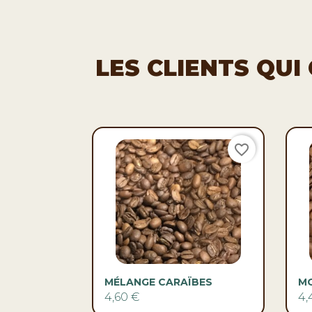
LES CLIENTS QU
favorite_border

Aperçu rapide
MÉLANGE CARAÏBES
M
4,60 €
4,