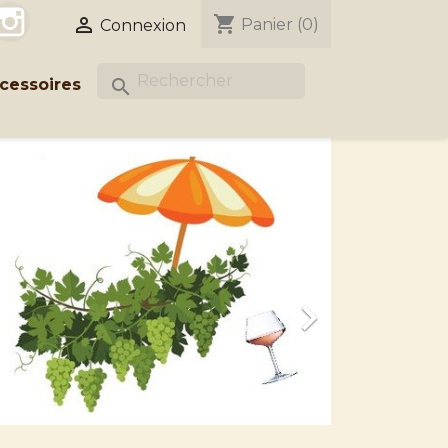
acebook
Instagram
shopping_cart

Panier
(0)
Connexion
cessoires
search
