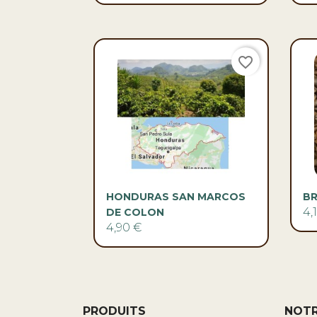
favorite_border

Aperçu rapide
HONDURAS SAN MARCOS
BR
4,
DE COLON
4,90 €
PRODUITS
NOTR