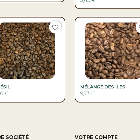
5,45 €
favorite_border
fav


Aperçu rapide
Aperçu rapide
ÉSIL
MÉLANGE DES ILES
10 €
9,73 €
E SOCIÉTÉ
VOTRE COMPTE