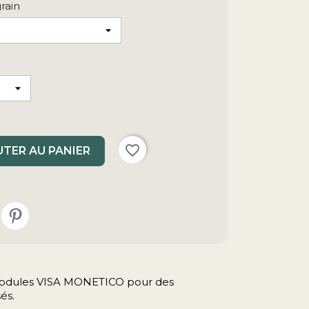
rain
favorite_border
TER AU PANIER
s modules VISA MONETICO pour des
és.